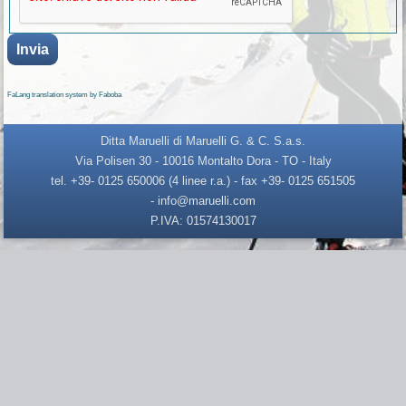
Invia
FaLang translation system by Faboba
Ditta Maruelli di Maruelli G. & C. S.a.s.
Via Polisen 30 - 10016 Montalto Dora - TO - Italy
tel. +39- 0125 650006 (4 linee r.a.) - fax +39- 0125 651505
- info@maruelli.com
P.IVA: 01574130017